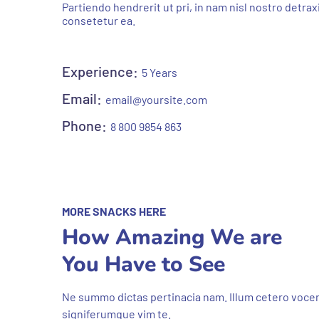
Partiendo hendrerit ut pri, in nam nisl nostro detra
consetetur ea.
Experience:
5 Years
Email:
email@yoursite.com
Phone:
8 800 9854 863
MORE SNACKS HERE
How Amazing We are
You Have to See
Ne summo dictas pertinacia nam. Illum cetero vocen
signiferumque vim te.