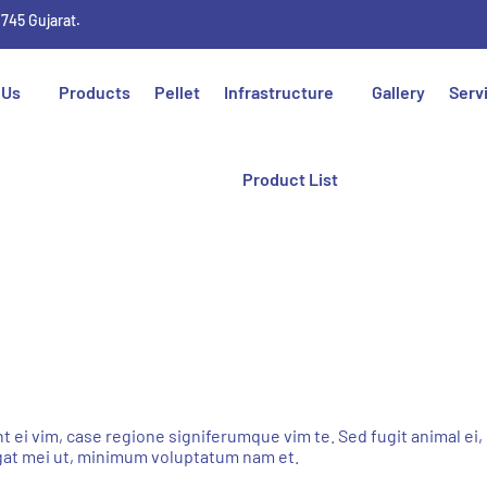
1745 Gujarat.
 Us
Products
Pellet
Infrastructure
Gallery
Serv
Product List
ei vim, case regione signiferumque vim te. Sed fugit animal ei, 
egat mei ut, minimum voluptatum nam et.