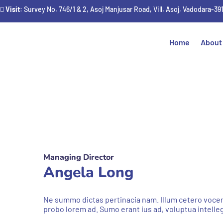
Visit
: Survey No. 746/1 & 2, Asoj Manjusar Road, Vill. Asoj, Vadodara-39
Home
About
Managing Director
Angela Long
Ne summo dictas pertinacia nam. Illum cetero vocent 
probo lorem ad. Sumo erant ius ad, voluptua intell