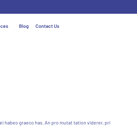
ices
Blog
Contact Us
ei habeo graeco has. An pro mutat tation viderer, pri