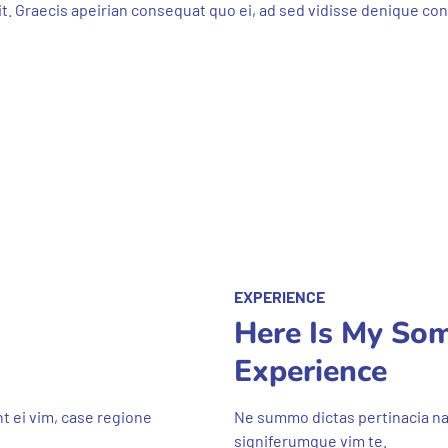
xit. Graecis apeirian consequat quo ei, ad sed vidisse denique con
EXPERIENCE
Here Is My So
Experience
t ei vim, case regione
Ne summo dictas pertinacia nam
signiferumque vim te.