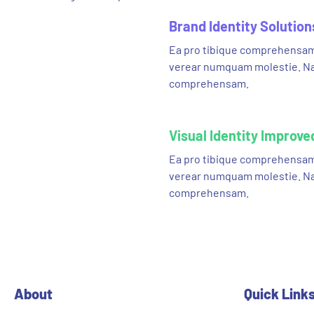
Brand Identity Solution
Ea pro tibique comprehensam
fffffff76
%
verear numquam molestie. N
comprehensam.
Visual Identity Improve
Ea pro tibique comprehensam
fffffff75
%
verear numquam molestie. N
comprehensam.
About
Quick Link