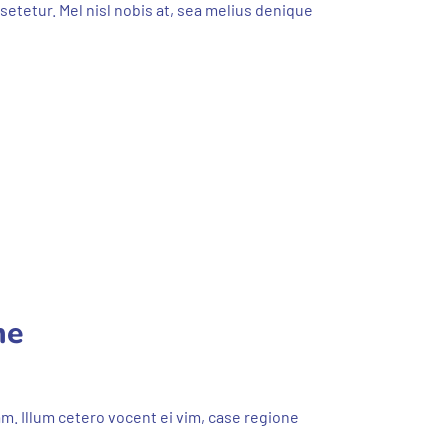
setetur. Mel nisl nobis at, sea melius denique
me
. Illum cetero vocent ei vim, case regione