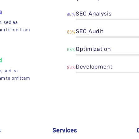
s
SEO Analysis
90%
, sed ea
am te omittam
SEO Audit
89%
Optimization
95%
d
Development
96%
, sed ea
am te omittam
s
Services